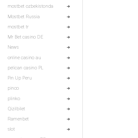
mostbet ozbekistonda
Mostbet Russia
mostbet tr
Mr Bet casino DE
News
online casino au
pelican casino PL
Pin Up Peru
pinco
plinko
Qizilbilet
Ramenbet
slot