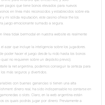
ecen pagos que tiene bonos elevados para nuevos
asinos en línea más reconocidos y establecidos sobre ela
l y mi sólida reputación, este casino ofrece the los
ara juego emocionante sumado a segura.
en línea tidak bermodal en nuestra website es realmente
el azar que incluye la inteligencia sobre los jugadores.
 de poder hacer el juego desde tu nido hasta los bonos
qual no requieren sobre un depósito previo).
alle la net argentina, podemos conseguir la certeza para
los más seguros y divertidos.
ariables con buenas ganancias si tienen una alta
lishment dinero real, ha sido indispensable no contarse en
agamonedas o slots. Claro, en la web argentina están
 los os quais podrás jugar por dinero. Previamente a