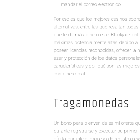
mandar el correo electrónico.
Por eso es que los mejores casinos sobr
alternativas, entre las que resaltan toda
que te da más dinero es el Blackjack on
máximas potencialmente altas debido a l
poseer licencias reconocidas, ofrecer l
azar y protección de los datos personale
características y por qué son las mejore
con dinero real.
Tragamonedas
Un bono para bienvenida es mi oferta qu
durante registrarse y executar su primer 
oferta durante el proceso de registro o w