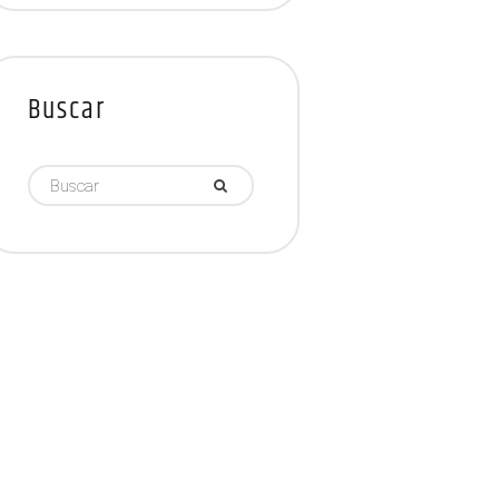
Buscar