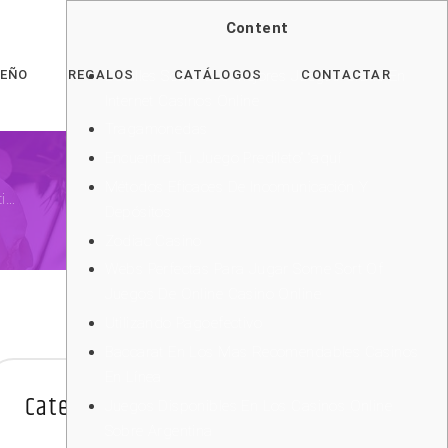
Content
Detalles Sobre Los Mejores Juegos Gratis En
SEÑO
REGALOS
CATÁLOGOS
CONTACTAR
Internet Casinos Online
Tragamonedas
Encuentra Tu Juego Predileto” “aquí
Métodos Eficaces De Incomunicación Y
Casinos Con Dinero Real Sobre Argentina Top 12...
Depósitos
Zodiac Casino
Webs Perfectas Para Jugar Some Sort Of
Juegos De Online Casino Online
Utilizando Pagoefectivo
Baccarat En Los Mas Recomendables Casinos
En Línea
Categorías
Juegos Disponibles En Los Casinos Online
Sobre Argentina