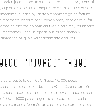
ù preferí jugar sobre un casino sobre línea nuevo, como si
l pleito es el exacto. Coteja entre distintos sitios web lo
omociones, pueden ayudarte a alcanzar algo de fortuna
alladamente los términos y condiciones, no te dejes sufrir
gamos en este casino para cautivar dinero real, los angeles
e importantes. Echa un ojeada a la organizacion y
y dinámicas os quais verdaderamente disfrutes.
uego Privado” “aquí
os para depósito del 100%” “hasta 10, 000 pesos
das populares como Starburst. PlayClub Casino también
ara sus jugadores argentinos. Los nuevos jugadores son
l 100% a 5000 pesos argentinos, lo que les brinda la
de este principio. Además, un casino ofrece promociones