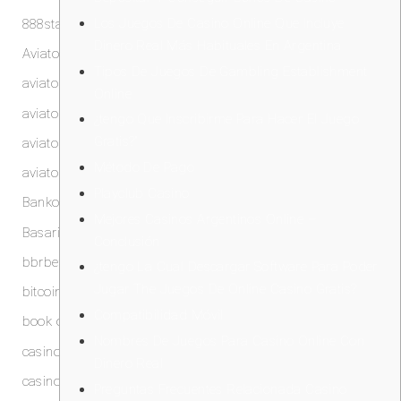
Los Juegos De Casino Online Que Incluye
888starz bd
Dinero Real Más Habituales En Argentina
Aviator
Tipos De Juegos De Gambling Establishment
aviator casino fr
Online
aviator ke
¿tengo Que Inscribirme Para Hacer El Juego
Gratis?”
aviator mz
Método De Pago
aviator ng
Playclub Casino
Bankobet
Mejores Casinos Argentinos Online –
Basaribet
Conclusión
bbrbet colombia
¿tengo La Cual Descargar Software Para Poder
Jugar The Juegos De Online Casino Gratis?
bitcoin casino
Compatibilidad Móvil
book of ra
Nombres De Juegos Para Casino Online Con
casino
Dinero Real
casino en ligne fr
Preguntas Frecuentes Relacionada Casino