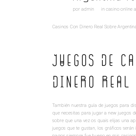
por
admin
in
casino online 
Casinos Con Dinero Real Sobre Argentina
Juegos De Ca
Dinero Real
También nuestra guía de juegos para dis
que necesitas para jugar a new juegos d
sobre que una vez os quais elijas una ap
juegos que te gustan, los gráficos serán 
pagos siempre fue bueno en mis casinos