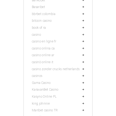
Bankobet
Basaribet
bbrbet colombia
bitcoin casino
book of ra
casino
casino en ligne fr
casino onlina ca
casino online ar
casinò online it
casino zonder crucks netherlands
casinos
Gama Casino
KaravanBet Casino
Kasyno Online PL
king johnnie
Maribet casino TR