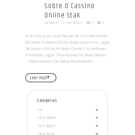
Sobre O Cassino
Online Stak
por
admin
in
1win Brazil
0
0
Tudo O Os Quais Você Precisa Ter O Conhecimento
De Sobre O Cassino Online Stake Cassino Kto Jogos
De Cassino Online No Brasil Content Os Melhores
Provedores Jogos” “Para Apostas No Brasil Betano
– Maior Número De Mesas Brasileiras Ao...
Leer más
Categorías
1w
1Win Brasil
1win Brazil
1win India