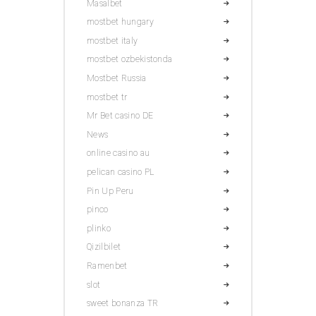
Masalbet
mostbet hungary
mostbet italy
mostbet ozbekistonda
Mostbet Russia
mostbet tr
Mr Bet casino DE
News
online casino au
pelican casino PL
Pin Up Peru
pinco
plinko
Qizilbilet
Ramenbet
slot
sweet bonanza TR