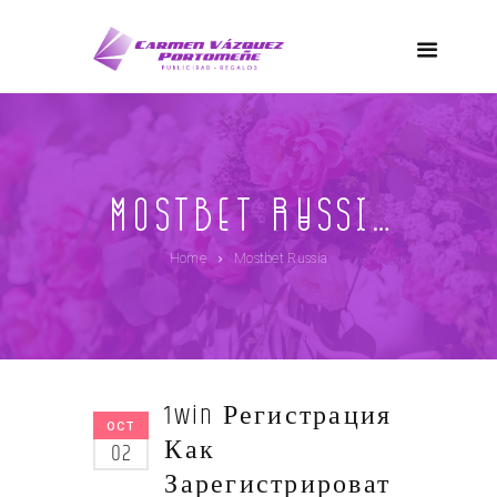
Mostbet Russia
Home
Mostbet Russia
1win Регистрация
OCT
Как
02
Зарегистрироват