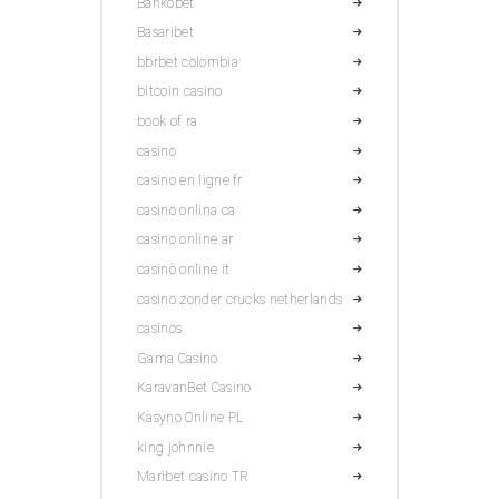
Bankobet
Basaribet
bbrbet colombia
bitcoin casino
book of ra
casino
casino en ligne fr
casino onlina ca
casino online ar
casinò online it
casino zonder crucks netherlands
casinos
Gama Casino
KaravanBet Casino
Kasyno Online PL
king johnnie
Maribet casino TR