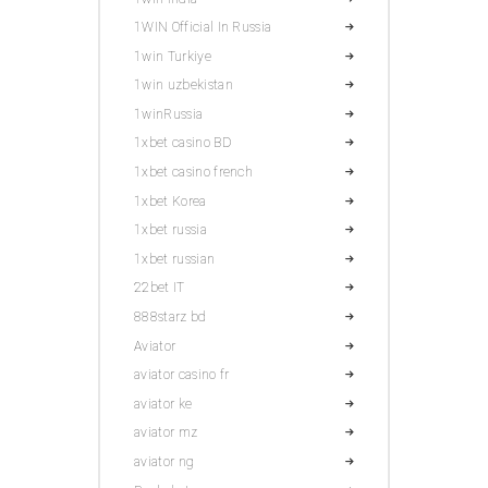
1WIN Official In Russia
1win Turkiye
1win uzbekistan
1winRussia
1xbet casino BD
1xbet casino french
1xbet Korea
1xbet russia
1xbet russian
22bet IT
888starz bd
Aviator
aviator casino fr
aviator ke
aviator mz
aviator ng