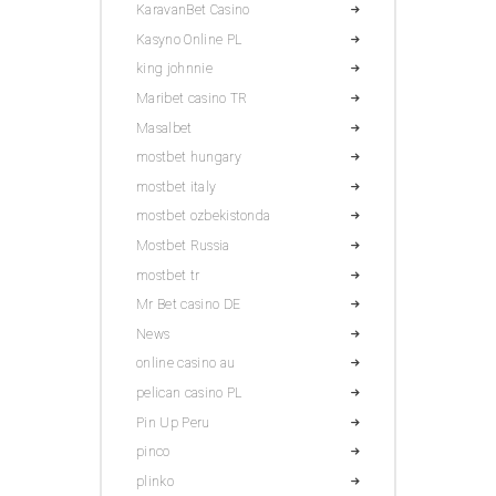
KaravanBet Casino
Kasyno Online PL
king johnnie
Maribet casino TR
Masalbet
mostbet hungary
mostbet italy
mostbet ozbekistonda
Mostbet Russia
mostbet tr
Mr Bet casino DE
News
online casino au
pelican casino PL
Pin Up Peru
pinco
plinko