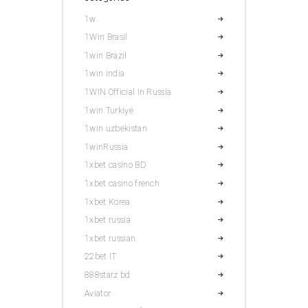
1w
1Win Brasil
1win Brazil
1win India
1WIN Official In Russia
1win Turkiye
1win uzbekistan
1winRussia
1xbet casino BD
1xbet casino french
1xbet Korea
1xbet russia
1xbet russian
22bet IT
888starz bd
Aviator