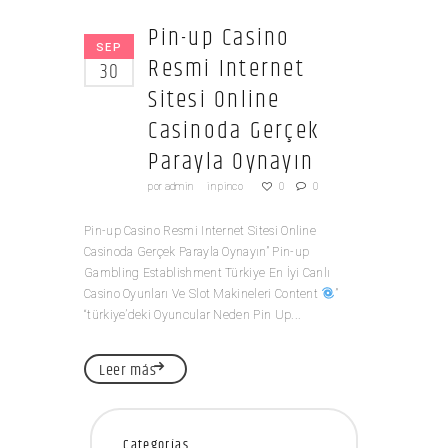
Pin-up Casino
SEP
Resmi Internet
30
Sitesi Online
Casinoda Gerçek
Parayla Oynayın
por
admin
in
pinco
0
0
Pin-up Casino Resmi Internet Sitesi Online
Casinoda Gerçek Parayla Oynayın” Pin-up
Gambling Establishment Türkiye En İyi Canlı
Casino Oyunları Ve Slot Makineleri Content
”
“türkiye’deki Oyuncular Neden Pin Up...
Leer más
Categorías