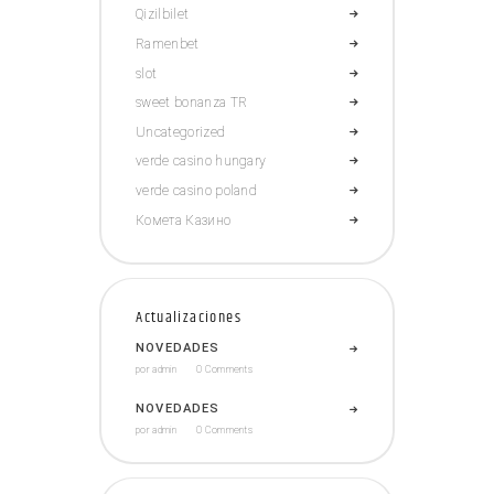
Qizilbilet
Ramenbet
slot
sweet bonanza TR
Uncategorized
verde casino hungary
verde casino poland
Комета Казино
Actualizaciones
NOVEDADES
por
admin
0 Comments
NOVEDADES
por
admin
0 Comments