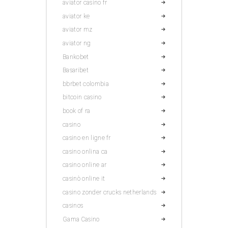
aviator casino fr
aviator ke
aviator mz
aviator ng
Bankobet
Basaribet
bbrbet colombia
bitcoin casino
book of ra
casino
casino en ligne fr
casino onlina ca
casino online ar
casinò online it
casino zonder crucks netherlands
casinos
Gama Casino